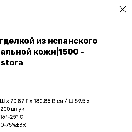
Главная
Каталог
Контакты
тделкой из испанского
ральной кожи|1500 -
istora
 x 70.87 Г x 180.85 В см / Ш 59.5 х
2200 штук
16°-25° С
60-75%±3%